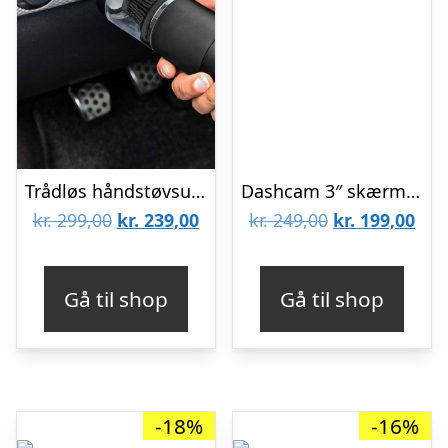
Trådløs håndstøvsuger til bilen
Dashcam 3″ skærm- 1080P
Den
Den
Den
De
kr.
299,00
kr.
239,00
kr.
249,00
kr.
199,00
oprindelige
aktuelle
oprindelige
aktu
pris
pris
pris
pris
Gå til shop
Gå til shop
var:
er:
var:
er:
kr. 299,00.
kr. 239,00.
kr. 249,00.
kr. 
-18%
-16%