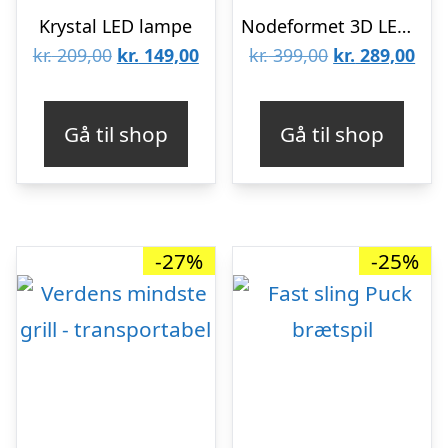
Krystal LED lampe
Nodeformet 3D LED lampe til musikelskere
Den
Den
Den
De
kr.
209,00
kr.
149,00
kr.
399,00
kr.
289,00
oprindelige
aktuelle
oprindelige
aktu
pris
pris
pris
pris
Gå til shop
Gå til shop
var:
er:
var:
er:
kr. 209,00.
kr. 149,00.
kr. 399,00.
kr. 
-27%
-25%