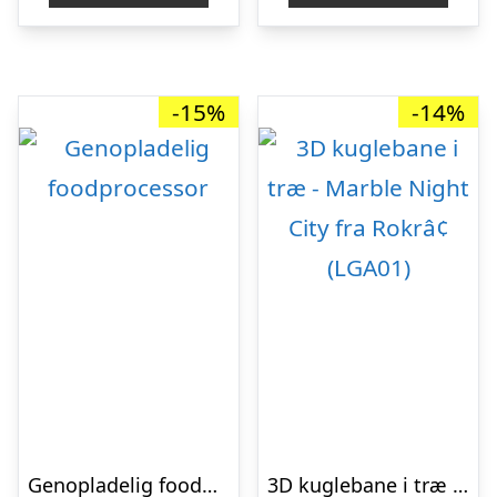
kr. 199,00.
kr. 164,00.
kr. 559,00.
kr. 
-15%
-14%
Genopladelig foodprocessor
3D kuglebane i træ – Marble Night City fra Rokrâ¢ (LGA01)