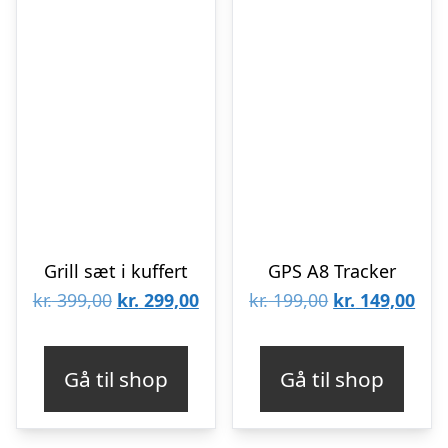
Grill sæt i kuffert
GPS A8 Tracker
Den
Den
Den
De
kr.
399,00
kr.
299,00
kr.
199,00
kr.
149,00
oprindelige
aktuelle
oprindelige
aktu
pris
pris
pris
pris
Gå til shop
Gå til shop
var:
er:
var:
er:
kr. 399,00.
kr. 299,00.
kr. 199,00.
kr. 