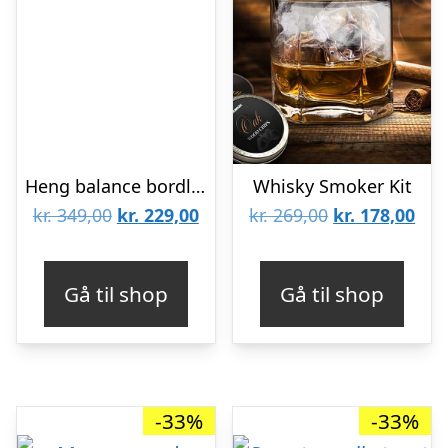
Heng balance bordlampe – sort
Whisky Smoker Kit
Den
Den
Den
De
kr.
349,00
kr.
229,00
kr.
269,00
kr.
178,00
oprindelige
aktuelle
oprindelige
aktu
pris
pris
pris
pris
Gå til shop
Gå til shop
var:
er:
var:
er:
kr. 349,00.
kr. 229,00.
kr. 269,00.
kr. 
-33%
-33%