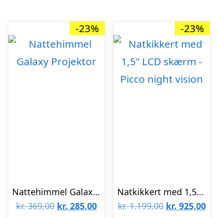
-23%
-23%
Nattehimmel Galaxy Projektor
Natkikkert med 1,5″ LCD skærm – Picco night vision
Den
Den
Den
De
kr.
369,00
kr.
285,00
kr.
1.199,00
kr.
925,00