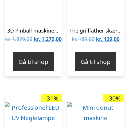
3D Pinball maskine puslespil fra Rokrâ¢ (EG01)
The grillfather skærebræt – 37,5cm
Den
Den
Den
De
kr.
1.879,00
kr.
1.279,00
kr.
189,00
kr.
129,00
oprindelige
aktuelle
oprindelige
aktu
pris
pris
pris
pris
Gå til shop
Gå til shop
var:
er:
var:
er:
kr. 1.879,00.
kr. 1.279,00.
kr. 189,00.
kr. 
-31%
-30%