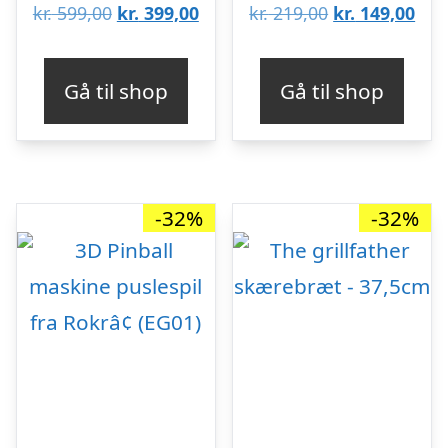
Den
Den
Den
De
kr.
599,00
kr.
399,00
kr.
219,00
kr.
149,00
oprindelige
aktuelle
oprindelige
aktu
pris
pris
pris
pris
Gå til shop
Gå til shop
var:
er:
var:
er:
kr. 599,00.
kr. 399,00.
kr. 219,00.
kr. 
-32%
-32%