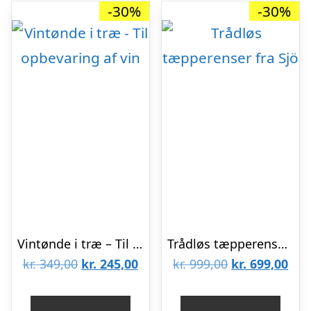
-30%
-30%
Vintønde i træ – Til opbevaring af vin
Trådløs tæpperenser fra Sjö
Den
Den
Den
De
kr.
349,00
kr.
245,00
kr.
999,00
kr.
699,00
oprindelige
aktuelle
oprindelige
aktu
pris
pris
pris
pris