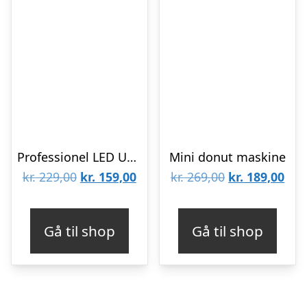
Professionel LED UV Neglelampe
Mini donut maskine
Den
Den
Den
De
kr.
229,00
kr.
159,00
kr.
269,00
kr.
189,00
oprindelige
aktuelle
oprindelige
aktu
pris
pris
pris
pris
Gå til shop
Gå til shop
var:
er:
var:
er:
kr. 229,00.
kr. 159,00.
kr. 269,00.
kr. 