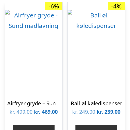
-6%
-4%
Airfryer gryde – Sund madlavning
Ball øl køledispenser
Den
Den
Den
De
kr.
499,00
kr.
469,00
kr.
249,00
kr.
239,00
oprindelige
aktuelle
oprindelige
aktu
pris
pris
pris
pris