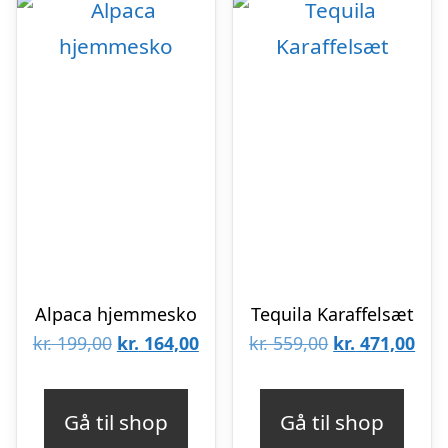
Alpaca hjemmesko
Tequila Karaffelsæt
Den
Den
Den
De
kr.
199,00
kr.
164,00
kr.
559,00
kr.
471,00
oprindelige
aktuelle
oprindelige
aktu
pris
pris
pris
pris
Gå til shop
Gå til shop
var:
er:
var:
er: