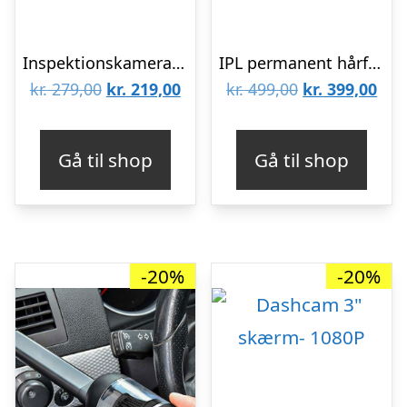
Inspektionskamera med wifi, 8mm
IPL permanent hårfjerner
Den
Den
Den
De
kr.
279,00
kr.
219,00
kr.
499,00
kr.
399,00
oprindelige
aktuelle
oprindelige
aktu
pris
pris
pris
pris
Gå til shop
Gå til shop
var:
er:
var:
er:
kr. 279,00.
kr. 219,00.
kr. 499,00.
kr. 
-20%
-20%