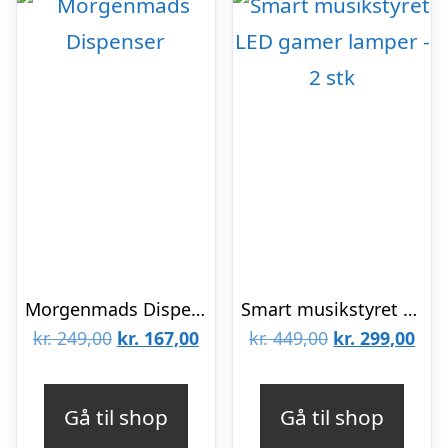
Morgenmads Dispenser
Smart musikstyret LED gamer lamper – 2 stk
Den
Den
Den
De
kr.
249,00
kr.
167,00
kr.
449,00
kr.
299,00
oprindelige
aktuelle
oprindelige
aktu
pris
pris
pris
pris
Gå til shop
Gå til shop
var:
er:
var:
er: