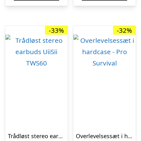
kr. 249,00.
kr. 167,00.
kr. 449,00.
kr. 
-33%
-32%
Trådløst stereo earbuds UiiSii TWS60
Overlevelsessæt i hardcase – Pro Survival