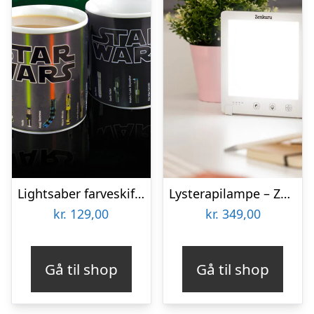
Lightsaber farveskiftende krus
Lysterapilampe – Zenkuru
kr.
129,00
kr.
349,00
Gå til shop
Gå til shop