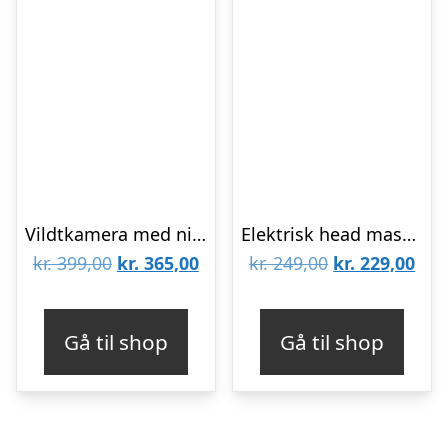
Vildtkamera med night vision
Elektrisk head massager
Den
Den
Den
De
kr.
399,00
kr.
365,00
kr.
249,00
kr.
229,00
oprindelige
aktuelle
oprindelige
aktu
pris
pris
pris
pris
Gå til shop
Gå til shop
var:
er:
var:
er:
kr. 399,00.
kr. 365,00.
kr. 249,00.
kr. 