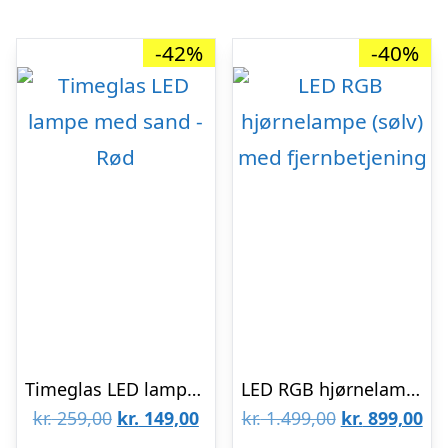
-42%
-40%
Timeglas LED lampe med sand – Rød
LED RGB hjørnelampe (sølv) med fjernbetjening
Den
Den
Den
De
kr.
259,00
kr.
149,00
kr.
1.499,00
kr.
899,00
oprindelige
aktuelle
oprindelige
akt