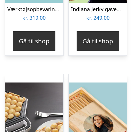
Værktøjsopbevaring til spand
Indiana Jerky gaveæske
kr.
319,00
kr.
249,00
Gå til shop
Gå til shop