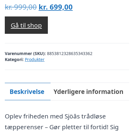
Den
Den
kr.
999,00
kr.
699,00
oprindelige
aktuelle
pris
pris
Gå til shop
var:
er:
kr. 999,00.
kr. 699,00.
Varenummer (SKU):
8853812328635343362
Kategori:
Produkter
Beskrivelse
Yderligere information
Oplev friheden med Sjöâs trådløse
tæpperenser – Gør pletter til fortid! Sig