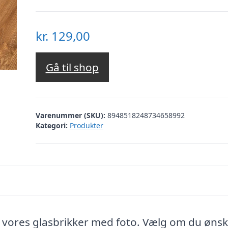
kr.
129,00
Gå til shop
Varenummer (SKU):
8948518248734658992
Kategori:
Produkter
vores glasbrikker med foto. Vælg om du ønsk