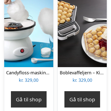
Candyfloss-maskine – KitchPro
Boblevaffeljern – KitchPro
kr.
329,00
kr.
329,00
Gå til shop
Gå til shop