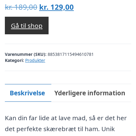
Den
Den
kr.
189,00
kr.
129,00
oprindelige
aktuelle
pris
pris
Gå til shop
var:
er:
kr. 189,00.
kr. 129,00.
Varenummer (SKU):
8853817115494610781
Kategori:
Produkter
Beskrivelse
Yderligere information
Kan din far lide at lave mad, så er det her
det perfekte skærebræt til ham. Unik