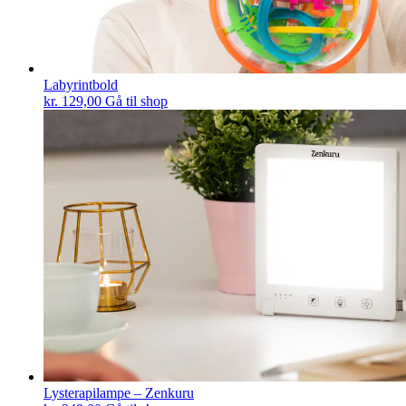
Labyrintbold
kr.
129,00
Gå til shop
Lysterapilampe – Zenkuru