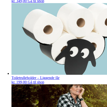
kr.
349,00
Gå til shop
Toiletrulleholder – Liggende får
kr.
199,00
Gå til shop