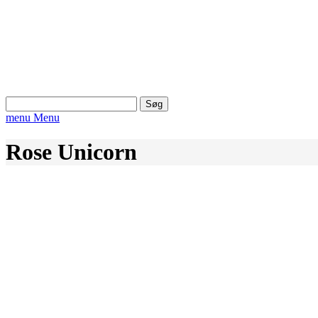
Søg
efter:
menu
Menu
Rose Unicorn