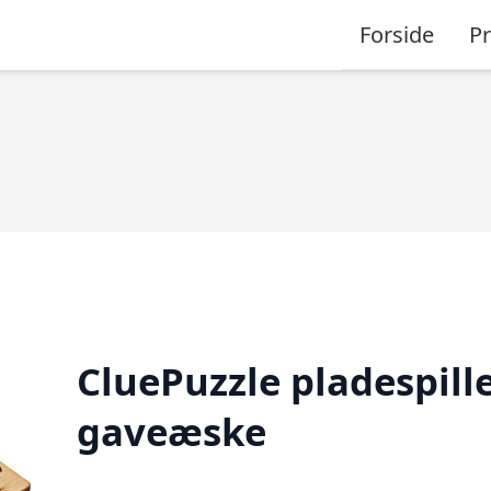
Forside
P
CluePuzzle pladespill
gaveæske