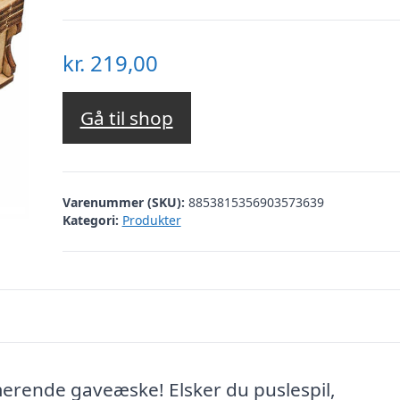
kr.
219,00
Gå til shop
Varenummer (SKU):
8853815356903573639
Kategori:
Produkter
merende gaveæske! Elsker du puslespil,