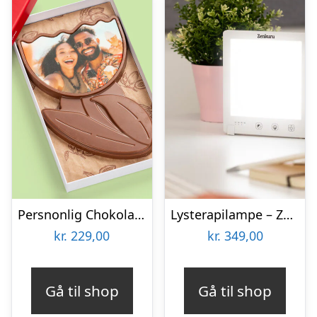
Persnonlig Chokoladeblomst med Billede
Lysterapilampe – Zenkuru
kr.
229,00
kr.
349,00
Gå til shop
Gå til shop