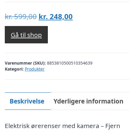
Den
Den
kr.
599,00
kr.
248,00
oprindelige
aktuelle
pris
pris
Gå til shop
var:
er:
kr. 599,00.
kr. 248,00.
Varenummer (SKU):
8853810500510354639
Kategori:
Produkter
Beskrivelse
Yderligere information
Elektrisk ørerenser med kamera – Fjern