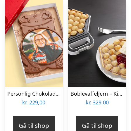
Personlig Chokoladefrø med Billede
Boblevaffeljern – KitchPro
kr.
229,00
kr.
329,00
Gå til shop
Gå til shop