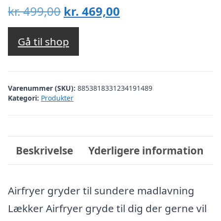
Den
Den
kr.
499,00
kr.
469,00
oprindelige
aktuelle
pris
pris
Gå til shop
var:
er:
kr. 499,00.
kr. 469,00.
Varenummer (SKU):
8853818331234191489
Kategori:
Produkter
Beskrivelse
Yderligere information
Airfryer gryder til sundere madlavning
Lækker Airfryer gryde til dig der gerne vil