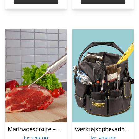
Marinadesprøjte – KitchPro
Værktøjsopbevaring til spand
kr.
149,00
kr.
319,00